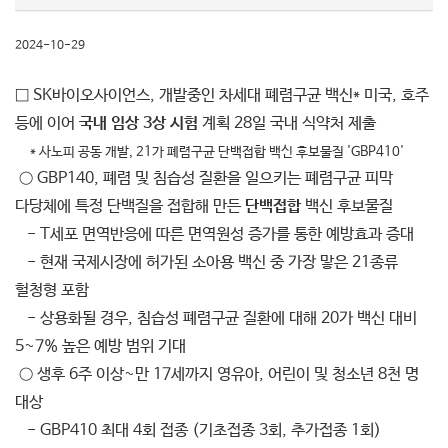
2024-10-29
□
SK바이오사이언스, 개발중인 차세대 폐렴구균 백신* 미국, 호주
등에 이어
국내 임상 3상 시험
계획 28일 국내 식약처 제출
* 사노피 공동 개발, 21가 폐렴구균 단백접합 백신 후보물질 'GBP410'
○
GBP140, 폐렴 및 침습성 질환을 일으키는 폐렴구균 피막
다당체에 특정 단백질을 접합해 만든
단백접합
백신 후보물질
- T세포 면역반응에 따른 면역원성 증가를 통한 예방효과 증대
-
현재 국제시장에 허가된 소아용 백신 중 가장 맣은 21종류
헐청형 포함
- 상용화될 경우, 침습성 폐렴구균 질환에 대해 20가 백신 대비
5~7% 높은 예방 범위 기대
○ 생후 6주 이상~만 17세까지 영유아, 어린이 및 청소년 8천 명
대상
-
GBP410 최대 4회 접종 (기초접종 3회, 추가접종 1회)