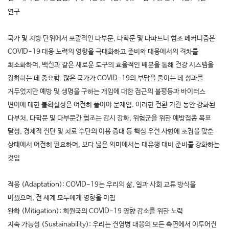
연구
국가 및 지방 단위에서 포괄적인 다부문
,
다학문 및 다파트너 협조 메커니즘은
COVID-19
대응 노력의 영향을 극대화하고 준비와 대응에서의 격차를
최소화하며
,
백신과 같은 새로운 도구의 효율적인 배분을 통해 건강 시스템을
강화하는 데 중요함.
많은 국가가
COVID-19
의 부담을 줄이는 데 성과를
거두었지만 예방 및 생명을 구하는 개입에 대한 접근의 불평등과 바이러스
변이에 대한 불확실성은 여전히 풀어야 문제임
.
이러한 전환 기간 동안 강화된
다부처
,
다학문 및 다부문간 협조는 감시 강화
,
위험군을 위한 예방접종 목표
달성
,
경제적 진단 및 치료 수단의 이용 증대 등 핵심 우선 사항에 초점을 맞춘
상태에서 여전히 필요하며,
보다 넓은 의미에서는 대유행 대비 준비를 강화하는
것임
적응
(Adaptation): COVID-19는
우리의 삶
,
일과 사회 교류 방식을
바꿨으며,
전 세계 모두에게 영향을 미침
완화
(Mitigation):
회원국의
COVID-19
영향 감소를 위한 노력
지속 가능성
(Sustainability):
우리는 전염병 대응의 모든 측면에서 이루어진