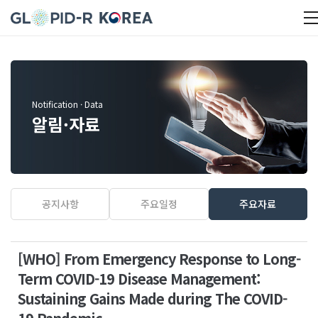
Notification · Data
알림·자료
공지사항
주요일정
주요자료
[WHO] From Emergency Response to Long-
Term COVID-19 Disease Management:
Sustaining Gains Made during The COVID-