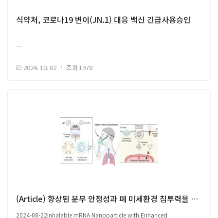
변하지 않은 Nsp1 서열 유지 (12.7%, 단일 돌연변이) - SARS-CoV-2 단백질
중에서 바이러스 복제 및 병원성의 중요한 조절자로 알려짐 - 본 Nsp1
식약처, 코로나19 변이(JN.1) 대응 백신 긴급사용승인
단백질 보존성은 다른 바이러스 단백질과 달리 치료 표적이 가능성 제시
□ Nsp1 번역(translation) 억제 기작 및 SARS-Cov-2 복제 중 역할 ○
Nsp1은 숙주 단백질 합성을 억제하여 숙주의 면역력 및 항바이러스 방어력을
약화시켜 바이러스 복제를 촉진하고 병원성을 높힘 - SARS-Cov-2 비감염
2024. 10. 02
조회
1978
중에는 숙주 mRNA는 세포 번역을 위해 40S 리보솜 소단위의 mRNA 진입
채널(entry channel)로 들어가지만, - SARS-Cov-2 감염 중에는 Nsp1의 C-
원문 출처 Link
말단 도메인(C-terminal domain of Nsp1, Nsp1-CT)이 40S 리보솜
소단위의 mRNA 진입 채널에 직접 결합하여 숙주의 mRNA 번역을 억제함 -
동시에, N-말단 도메인(Nsp1-NT)은 바이러스의 5'UTR의 stem-loop 1 부분
상호작용으로 바이러스 RNA 번역을 선택적으로 촉진, 숙주 세포의 Nsp1 번역
억제 회피, 효율적으로 바이러스를 복제함
□ Nsp1 억제를 위한 Dual-Luciferase 기반 항바이러스제 스크리닝 ○ 세포
내 Nsp1 및 SL1 간 상호작용 조사를 위하여 SARS-CoV-2 5'UTR이 포함된
나노루시퍼레이즈(nanoluciferase, NLuc)를 활용한 듀얼-루시퍼레이즈
(Dual-Luciferase) 리포터 분석법 개발 - Dual-Luciferase 분석법은 세포
시스템 내에서 Nsp1-SL1 상호작용을 고속으로 모니터링 할 수 있음 -
(Article) 향상된 분무 안정성과 폐 미세환경 침투력을 갖춘 흡입용 mRNA 나노입자 제작
NanoLuc 리포터에 SL1이 포함된 경우, Nsp1 존재 시 높은 신호를 생성하여
바이러스 RNA 번역을 선택적으로 촉진 - Nsp1 억제제 주입 후에는 리보솜
2024-08-22Inhalable mRNA Nanoparticle with Enhanced