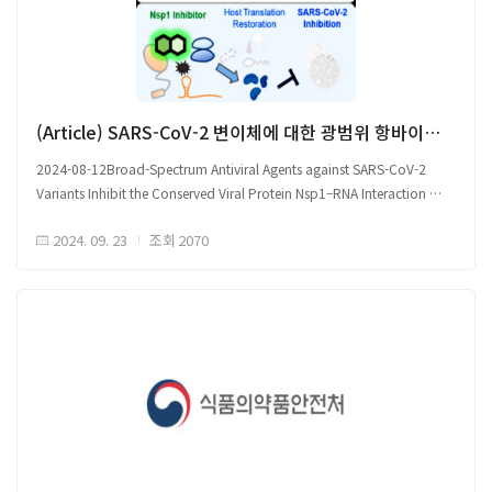
변이주 대응을 위하여 자체 개발 단백질 항원 백신 전환 예정 - 백신 예방 범위
확대, 면역항암 치료 백신 개발 도전 ○ 국내 mRNA 백신 기술 자립화 및
글로벌 시장 경쟁력 확보 - 백신 산업 발전의 핵심 발판으로 작용 - 신·변종
감염병 대응 및 차세대 백신 기술 상용화를 통한 백신 사업 전반적 성장 기대
(Article) SARS-CoV-2 변이체에 대한 광범위 항바이러스제의 보존된 바이러스 단백질 Nsp1-RNA 상호작용 억제
2024-08-12Broad-Spectrum Antiviral Agents against SARS-CoV-2
Variants Inhibit the Conserved Viral Protein Nsp1–RNA Interaction
□ 새로운 SARS-CoV-2의 항바이러스 표적, 비구조 단백질(non-structural
원문 출처 Link
2024. 09. 23
조회
2070
protein, Nsp1) ○ SARS-CoV-2 변이체의 지속적인 출현은 코로나19 감염병
위협을 지속시킴 - 특히, 오미크론 하위 계통은 빠른 돌연변이 속도로 몇
달마다 새로운 하위 계통이 발생됨 - 기존 mRNA 백신 및 최근 BA.5 2가
부스터 mRNA 백신은 오미크론 변이 중화에 한계를 지니며, - SARS-CoV-
2는 다양한 치료제에 대한 내성으로 재 감염 위험이 높음 ○ 오미크론과 같이
지속적으로 진화하는 변종을 포함한 다양한 베타 코로나 바이러스에
효과적으로 대응할 수 있는 범용 치료제 개발 필요 - 모든 SARS-CoV-2
변이체에서 공통적으로 유지되는 영역을 표적하는 치료제 개발 전략 ○
바이러스 단백질 중 Nsp1은 바이러스에 의해 가장 먼저 합성된 단백질 중
하나로, sarbecovirus (SARS 연관 코로나바이러스) 유전체 내 보존되어
있으며 - 9,233,612개 SARS-CoV-2 서열 분석 결과, 86.8%의 변이체가