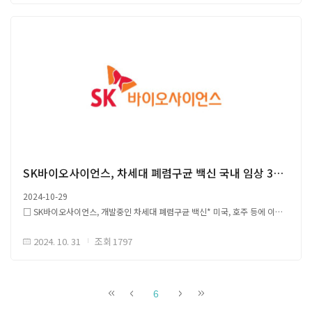
개회사에서 CEPI의 미래 팬데믹 대비 노력 및 한국 기업에 대한 투자 확대 높이
LNP보다 2.9배 높은 단백질 발현 확인 (기존 LNP 구조는 분무화 중
감소하였으며, - 특히 R99A (99번째 아르기닌을 알라닌으로 전환)
평가 - 외교부 글로벌다자외교조정관 권기환 ※ 감염병혁신연합
불안정해짐) - 분무화 후에도 mRNA 무결성, 전사 효율 유지 (기존 LNP 전사
돌연변이는 Nsp1의 번역 억제 기능을 대부분 제거함 ○ 면역침강반응 분석
(CEPI, Coalition for Epidemic Preparedness Innovations) :
효율 대폭 감소) - Cryo-TEM이미지를 통해 호흡기 분무 치료 후에도 형태를
(immunoprecipitation assay)을 통해 P23E02는 Nsp1과 40S 리보솜
신종감염병 백신 개발 및 비축 등 재원 마련 목적으로 2017년 다보스 포럼
유지 확인 (기존 LNP 막 구조 완전 손상) ○ IH-iLPX는 mRNA를 안정적으로
소단위 간 상호작용을 방해함으로써, - Nsp1이 숙주의 항바이러스 RNA
계기로 출범한 글로벌 민관협력파트너십, 대한민국 백신 개발 관련 기업(기관)
보호하며, RNase 처리후에도 LNP보다 전사 효율 감소가 적음 - PS 캡슐화
번역을 억제하는 기능을을 차단하는 것을 확인함 - P23E02는 바이러스 RNA
에 4.1억불 이상 투자
현상으로 mRNA를 RNase로부터 보호, 폐 내 안정적 전달 가능
대신 숙주 항바이러스 RNA 번역을 촉진하는 기작을 항바이러스 효과를 발휘함
□ 한국 외교부 조태열 장관, CEPI 리처드 해쳇 대표 회담 ○ 감염병 및 팬데믹
□ 폐에서 흡입된 IH-iLPX 분포도 ○ IH-iLPX 흡입 후 폐 내에서만 단백질
□ P23E02의 SARS-CoV-2 및 변이체에 대한 항바이러스 활성 및 렘데시비르
가능성에 대응하기 위한 협력 방안 논의 - CEPI의 COVID-19 백신 개발 및
발현 관찰, 흡입 24시간 후 최대 발현 확인 - 폐 깊은 조직 내 고르게 분포됨,
(remdesivir) 동반 상승 효과 ○ P23E02는 SARS-CoV-2 및 다양한 변이체에
공평한 백신 접근성 역할 인정 - 한국의 지속적인 국제 협력 지원 의사 확인
특히 폐포 및 기도 내 높은 mRNA 전달 효율 - 단일 세포 분석을 통해 폐
대해 항바이러스 활성을 나타냈으며, 특히 오미크론 변이체에 대해 가장 높은
○ 한국 정부, CEPI에 추가로 1,800만 달러 지원 약속 - 100일 내 신종
상피세포에서 IH-iLPX가 LNP보다 많은 mRNA 전달 확인 ○ 폐 상피세포
효능을 보임 ○ 렘데시비르 병용 처리시 동반 상승 효과를 보이며, 두 약물을
감염병 발생 시 백신 개발과 접근성 강화 목표 - 한국의 총 지원금 5,100만
표적으로 다양한 폐 질환 치료 잠재려 확인, 질환 환경에 따라 조정 가능한
함께 사용했을 때 SARS-CoV-2 및 범용 SARS-CoV에 대한 치료 효과를
달러 도달
SK바이오사이언스, 차세대 폐렴구균 백신 국내 임상 3상 시험 계획(IND) 신청
플랫폼 ○ mRNA 및 화학 약물 동시 전달 가능성 확인, 수용성 약물 누수
기대함 ○ P23E02는 다양한 사베코바이러스에 일관된 억제 활성을 유지함 ○
문제로 최적화 필요
2024-10-29
P23E02는 SARS-CoV-2의 Nsp1 단백질과 결합해 바이러스 번역을
□ 흡입형 IH-iLPX의 폐 및 전신 생체 적합성 확인 ○ 자연 유래 성분 구성,
□ SK바이오사이언스, 개발중인 차세대 폐렴구균 백신* 미국, 호주 등에 이어
억제함으로써 광범위한 항바이러스 효과를 보여줌
높은 생체 적합성, 중성 pH으로 독성 부재, 임상 적용 가능성 높음 - PEG가
국내 임상 3상 시험 계획 28일 국내 식약처 제출 * 사노피 공동 개발, 21가
부재 IH-iLPX 사용 시, 임상적 부작용(아나필락시스, 과민반응 등) 감소
2024. 10. 31
조회
1797
폐렴구균 단백접합 백신 후보물질 'GBP410' ○ GBP140, 폐렴 및 침습성
원문 출처 Link1 (외교부 보도자료), Link2 (CEPI)
가능 ○ 대조군 실험쥐 BAL(기관지폐포세척액) 비교, 염증성 사이토카인 농도
질환을 일으키는 폐렴구균 피막 다당체에 특정 단백질을 접합해 만든 단백접합
및 백혈구 수 유사 수치 확인, 조직 미손상 확인 - 혈액 검사 결과 간독성 또는
백신 후보물질 - T세포 면역반응에 따른 면역원성 증가를 통한 예방효과 증대
전신 염증 징후 부재, 높은 안전성 확인 - ARDS(Acute respiratory distress
- 현재 국제시장에 허가된 소아용 백신 중 가장 맣은 21종류 헐청형 포함 -
원문 출처 Link
6
syndrome) 등 질환 모델로 부터 포-모세혈관 장벽 손상 확인, 전신 노출 증가
상용화될 경우, 침습성 폐렴구균 질환에 대해 20가 백신 대비 5~7% 높은 예방
발생이 가능함에 따라 추가 연구 필요