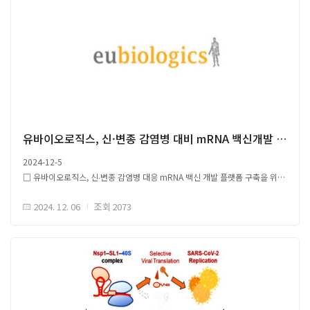
유바이오로직스, 신·변종 감염병 대비 mRNA 백신개발 킥오프
2024-12-5
□ 유바이오로직스, 신∙변종 감염병 대응 mRNA 백신 개발 플랫폼 구축을 위한
'mRNA 백신 개발 컨소시엄' 킥오프 개최 ○ (유바이오로직스) 컨소시엄 주도,
2024. 12. 06
조회
2073
백신 상용화 및 개발 책임 - (SML바이오팜) mRNA 및 지질나노입자(LNP)
플랫폼 기술, mRNA 항원 설계 기술 특허 보유 - (인벤티지랩)
안정적인 LNP 전달체 제조를 위한 GMP(의약품 제조 및 품질관리 기준) 환경
구축 및 협력 - (한국생명공학연구원, 서울대학교 수의과대학) 백신 연구 지원
및 효능 평가 ○ (2023.11월) 유바이오로직스, SML바이오팜 mRNA 백신 기술
이전 계약 체결 - mRNA 백신 개발 컨소시엄 초기 목표, COVID-19 변이주
대응 mRNA 백신 개발 - 신속 개발 백신 초기 대응 후, 주기적 접종 또는