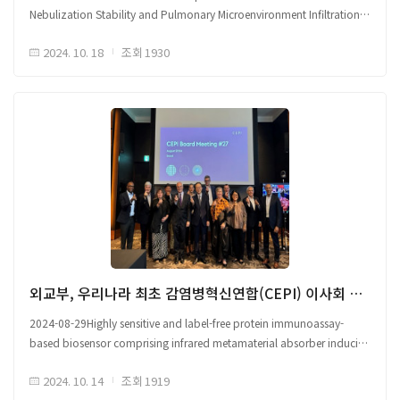
복합체의 형성을 방해하여 번역 억제 해제하고 낮은 신호를 생성함 ○ SL1과
Nebulization Stability and Pulmonary Microenvironment Infiltration
Nsp1이 동시에 존재할 때 루시퍼레이즈 신호 증가, SL1이 없는 리포터를
□ 흡입을 통한 mRNA 전달 개선을 위한 신규 나노입자 iLPX 개발 ※
사용할 경우 Nsp1이 루시퍼레이즈 신호를 크게 감소시킴 - 분석 시스템이
2024. 10. 18
조회
1930
(iLPX) ionizable liposome-mRNA lipocomplex 이온화 가능한 리포좀-
Nsp1과 SL1 간 상호작용을 의존함 - 루시퍼레이즈 신호는 Nsp1의 농도가
mRNA 리포복합체 ○ 기존 Lipid nanoparticles (LNPs) 폐 전달 시, 안정성
증가함에 따라 더 크게 억제됨 ○ 464개 화합물 스크리닝 결과, P23E02를
문제 및 폐 미세환경 부적응 한계 존재 ○ 한계 해결을 위한 신규 ionizable
항바이러스제 후보로 선택함
liposome-mRNA lipocomplex -mRNA 복합체, iLPX 개발 - 본 iLPX는
□ P23E02의 Nsp1 결합 기전 및 생화학적 분석 ○ P23E02와 Nsp1의 결합
안정적 구조 외에도 폐의 저혈청 환경 및 폐 계면활성제(Pulmonary
확인을 위하여 CETSA (Cellular Thermal Shift Assay) 사용 - P23E02 존재
Surfactant, PS)층을 통과할 수 있도록 설계됨 - 강한 소수성 상호작용으로
시 Nsp1의 열 안정성 감소, P23E02와 Nsp1 상호작용 확인 ○ DSF
분무화(nebulization, 분무치료) 안정성 유지, PEG(Polyethylene glycol)
(Differential Scanning Fluorimetry)을 통해 P23E02에 의해 Nsp1의 융해
배제로 폐 계면활성제 상호작용 촉진 - 외부 물리적 힘에 저항하도록 설계되어
온도(melting temperature, Tm) 감소 확인 - P23E02는 Nsp1에 결합하여
분무화 후에도 안정성 유지, 폐 세포로 이동 용이함
열적 안정성을 변화시키며, Molecular Docking Analysis를 통해 P23E02가
□ 폐 mRNA 전달을 위한 흡입 가능한 나노입자 플랫폼 설계 ○ mRNA
Nsp1에 선택적으로 결합하는 것을 확인함
치료제는 기존 치료제보다 안전성, 효과성, 비용 효율성 면에서 주목 받고
□ P23E02에 의한 Nsp1 억제 및 인터페론 매개 항바이러스 반응 회복
있음 ○ LNPs를 사용한 mRNA 표적 세포 전달, 전신투여시 높은 전사 효율 및
기작 ○ P23E02는 Nsp1에 의해 억제된 RIG-I*, ISG15**의 발현 농도를
생체 적합성 확인 - 폐 깊숙한 세포로 mRNA 전달을 위하여 나노입자 크기 5
외교부, 우리나라 최초 감염병혁신연합(CEPI) 이사회 개최
의존적으로 회복시키는 것을 확인 - P23E02 자체는 RIG-I와 ISG15의 발현을
μm 이하로 aerosolized - 흡입된 aerosol 및 PS 간 상호작용, 폐 세포에
직접적으로 유도하지는 않음 *바이러스 RNA를 인식하여 인터페론 반응 유도,
2024-08-29Highly sensitive and label-free protein immunoassay-
도달하는 입자를 둘러싼 보호막 역할 - PS는 호흡 과정에서 squeeze-out
숙주 세포 항바이러스 상태로 전환 **인터페론에 의해 유도되는 유전자,
based biosensor comprising infrared metamaterial absorber inducing
기작을 통해 폐 장벽을 통과하여 순환함
항바이러스 도움 ○ Nsp1의 특정 변이체들이 IFN (인터페론) 매개 항바이러스
strong coupling
□ IH-iLPX의 물리화학적 특성 ※ (IH-iLPX) Inhalation-optimized iLPX
반응에 미치는 영향 평가 - K58A/R119A (58번째 라이신을 알라닌으로
2024. 10. 14
조회
1919
□ ('24.8.29일) 우리나라에서 최초로 개최되는 감염병혁신연합(CEPI) 이사회
흡입 기능 최적화된 iLPX ○ 기존 LNP보다 더 높은 안정성을 가짐, 분무화 후
전환/119번째 아르기닌을 알라닌으로 전환) 돌연변이체는 Nsp1 억제 기능을