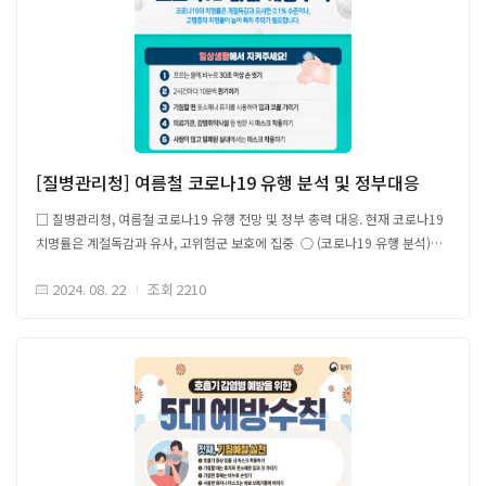
지속적으로 진화하는 변종을 포함한 다양한 베타 코로나 바이러스에
효과적으로 대응할 수 있는 범용 치료제 개발 필요 - 모든 SARS-CoV-2
변이체에서 공통적으로 유지되는 영역을 표적하는 치료제 개발 전략 ○
바이러스 단백질 중 Nsp1은 바이러스에 의해 가장 먼저 합성된 단백질 중
하나로, sarbecovirus (SARS 연관 코로나바이러스) 유전체 내 보존되어
있으며 - 9,233,612개 SARS-CoV-2 서열 분석 결과, 86.8%의 변이체가
변하지 않은 Nsp1 서열 유지 (12.7%, 단일 돌연변이) - SARS-CoV-2 단백질
중에서 바이러스 복제 및 병원성의 중요한 조절자로 알려짐 - 본 Nsp1
[질병관리청] 여름철 코로나19 유행 분석 및 정부대응
단백질 보존성은 다른 바이러스 단백질과 달리 치료 표적이 가능성 제시
□ 질병관리청, 여름철 코로나19 유행 전망 및 정부 총력 대응. 현재 코로나19
□ Nsp1 번역(translation) 억제 기작 및 SARS-Cov-2 복제 중 역할 ○
치명률은 계절독감과 유사, 고위험군 보호에 집중 ○ (코로나19 유행 분석)
Nsp1은 숙주 단백질 합성을 억제하여 숙주의 면역력 및 항바이러스 방어력을
여름철 유행은 8월말까지 증가 이후 감소 예측 - (유행원인) △지난 겨울
약화시켜 바이러스 복제를 촉진하고 병원성을 높힘 - SARS-Cov-2 비감염
2024. 08. 22
조회
2210
비교적 소폭 유행, △상대적으로 낮았던 코로나19 예방접종률, △ KP.3 변이
중에는 숙주 mRNA는 세포 번역을 위해 40S 리보솜 소단위의 mRNA 진입
유행, △여름철 실내 환기 부족 및 인구 이동 - (중증도) ‘20.1-’23.8.
채널(entry channel)로 들어가지만, - SARS-Cov-2 감염 중에는 Nsp1의 C-
코로나19 누적 치명률 0.1%, ‘23년 치명률 0.05%로 오미크론 변이의
말단 도메인(C-terminal domain of Nsp1, Nsp1-CT)이 40S 리보솜
치명률은 계절독감과 유사하나 고연령층 보호 필요 ○ (주요대응) △감염
소단위의 mRNA 진입 채널에 직접 결합하여 숙주의 mRNA 번역을 억제함 -
취약시설 관리강화, △코로나19 감염예방 수칙 마련, △의료대응 강화, △
동시에, N-말단 도메인(Nsp1-NT)은 바이러스의 5'UTR의 stem-loop 1 부분
코로나19 치료제 및 진단키트 수급, △`24~`25절기 예방접종 실시 -
상호작용으로 바이러스 RNA 번역을 선택적으로 촉진, 숙주 세포의 Nsp1 번역
(감염취약시설 관리강화) 지자체 합동전담대응팀 운영을 통해 환자 발생
억제 회피, 효율적으로 바이러스를 복제함
초기부터 보건소의 환자 관리 및 모니터링, 감염관리 강화 - (코로나19
□ Nsp1 억제를 위한 Dual-Luciferase 기반 항바이러스제 스크리닝 ○ 세포
감염예방수칙 마련) 기본 감염 예방 수칙과 함께, 의료기관과 감염 취약시설