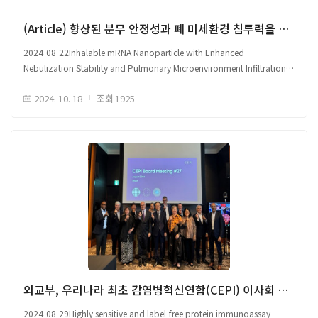
원문 출처 Link
(Article) 향상된 분무 안정성과 폐 미세환경 침투력을 갖춘 흡입용 mRNA 나노입자 제작
2024-08-22Inhalable mRNA Nanoparticle with Enhanced
Nebulization Stability and Pulmonary Microenvironment Infiltration
□ 흡입을 통한 mRNA 전달 개선을 위한 신규 나노입자 iLPX 개발 ※
2024. 10. 18
조회
1925
(iLPX) ionizable liposome-mRNA lipocomplex 이온화 가능한 리포좀-
mRNA 리포복합체 ○ 기존 Lipid nanoparticles (LNPs) 폐 전달 시, 안정성
문제 및 폐 미세환경 부적응 한계 존재 ○ 한계 해결을 위한 신규 ionizable
liposome-mRNA lipocomplex -mRNA 복합체, iLPX 개발 - 본 iLPX는
안정적 구조 외에도 폐의 저혈청 환경 및 폐 계면활성제(Pulmonary
Surfactant, PS)층을 통과할 수 있도록 설계됨 - 강한 소수성 상호작용으로
분무화(nebulization, 분무치료) 안정성 유지, PEG(Polyethylene glycol)
배제로 폐 계면활성제 상호작용 촉진 - 외부 물리적 힘에 저항하도록 설계되어
분무화 후에도 안정성 유지, 폐 세포로 이동 용이함
□ 폐 mRNA 전달을 위한 흡입 가능한 나노입자 플랫폼 설계 ○ mRNA
치료제는 기존 치료제보다 안전성, 효과성, 비용 효율성 면에서 주목 받고
있음 ○ LNPs를 사용한 mRNA 표적 세포 전달, 전신투여시 높은 전사 효율 및
생체 적합성 확인 - 폐 깊숙한 세포로 mRNA 전달을 위하여 나노입자 크기 5
외교부, 우리나라 최초 감염병혁신연합(CEPI) 이사회 개최
μm 이하로 aerosolized - 흡입된 aerosol 및 PS 간 상호작용, 폐 세포에
2024-08-29Highly sensitive and label-free protein immunoassay-
도달하는 입자를 둘러싼 보호막 역할 - PS는 호흡 과정에서 squeeze-out