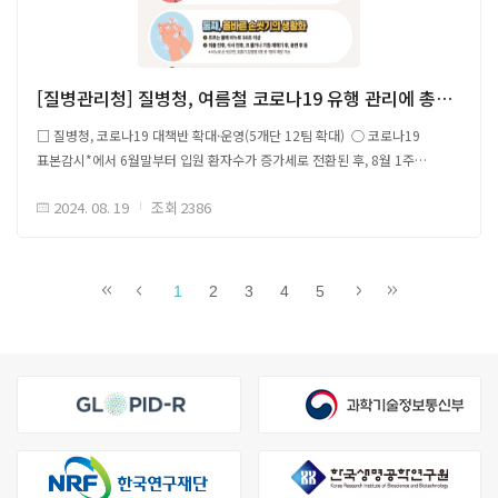
내 Nsp1 및 SL1 간 상호작용 조사를 위하여 SARS-CoV-2 5'UTR이 포함된
등에 방문할 때는 마스크를 착용 등을 권고 - (의료대응 강화) 코로나19 환자
나노루시퍼레이즈(nanoluciferase, NLuc)를 활용한 듀얼-루시퍼레이즈
증가에 대비하여 중증도에 따라 적시에 치료 받을 수 있도록 의료대응체계
(Dual-Luciferase) 리포터 분석법 개발 - Dual-Luciferase 분석법은 세포
마련 - (코로나19 치료제, 진단키트 수급) 안정적인 치료제 및 진단키트 공급
시스템 내에서 Nsp1-SL1 상호작용을 고속으로 모니터링 할 수 있음 -
추진 - (`24~`25절기 예방접종 실시) 최근 유행 변이(JN.1 변이 등)에
[질병관리청] 질병청, 여름철 코로나19 유행 관리에 총력 대응
NanoLuc 리포터에 SL1이 포함된 경우, Nsp1 존재 시 높은 신호를 생성하여
효과적인 신규 코로나19 JN.1 백신 도입하여 10월부터 접종 실시 ○
바이러스 RNA 번역을 선택적으로 촉진 - Nsp1 억제제 주입 후에는 리보솜
□ 질병청, 코로나19 대책반 확대·운영(5개단 12팀 확대) ○ 코로나19
(감염병 예방수칙 준수) 마스크 착용, 손씻기 및 기침예절 준수, 실내환기 등
복합체의 형성을 방해하여 번역 억제 해제하고 낮은 신호를 생성함 ○ SL1과
표본감시*에서 6월말부터 입원 환자수가 증가세로 전환된 후, 8월 1주
코로나19 등 호흡기감염병 예방 수칙 준수 당부
Nsp1이 동시에 존재할 때 루시퍼레이즈 신호 증가, SL1이 없는 리포터를
861명이 신고되며 올해 정점이었던 2월 입원환자 875명에 가까워지고 있는
사용할 경우 Nsp1이 루시퍼레이즈 신호를 크게 감소시킴 - 분석 시스템이
2024. 08. 19
조회
2386
가운데, 지난 2년간의 유행 추세를 고려 시 8월말까지는 코로나 환자가
Nsp1과 SL1 간 상호작용을 의존함 - 루시퍼레이즈 신호는 Nsp1의 농도가
증가할 것으로 전망됨. 이에 질병관리청(청장 지영미)은 여름철 증가하고 있는
원문 및 배너이미지 출처 Link
증가함에 따라 더 크게 억제됨 ○ 464개 화합물 스크리닝 결과, P23E02를
코로나19 유행 관리에 총력 대응하기 위해 현재 운영중인 코로나19 대책반
항바이러스제 후보로 선택함
(반장 : 감염병위기관리국장)을 확대 운영키로 하였음(조사·분석, 국외감시,
1
2
3
4
5
□ P23E02의 Nsp1 결합 기전 및 생화학적 분석 ○ P23E02와 Nsp1의 결합
치료제 수급 관리 등 신속 대응) ※ 당초 1개반 2개팀(반장 :
확인을 위하여 CETSA (Cellular Thermal Shift Assay) 사용 - P23E02 존재
감염병위기관리국장) → 1개반 5개단 12개 팀(반장 : 질병관리청장) *
시 Nsp1의 열 안정성 감소, P23E02와 Nsp1 상호작용 확인 ○ DSF
전국 200병상 병원급 표본감시기관(220개소)을 대상으로 입원환자 현황
(Differential Scanning Fluorimetry)을 통해 P23E02에 의해 Nsp1의 융해
감시중 ○ 질병관리청장에 따르면, 올해 여름철 코로나19 입원 환자가
온도(melting temperature, Tm) 감소 확인 - P23E02는 Nsp1에 결합하여
증가되고 있고 작년 여름철 유행 규모까지 늘어날 가능성과 확진 환자 중 65%
열적 안정성을 변화시키며, Molecular Docking Analysis를 통해 P23E02가
가 65세 이상 노령층에서 발생하는 상황임. 그러나, 현재 변이 비중이 가장
Nsp1에 선택적으로 결합하는 것을 확인함
높은 KP.3에 대한 국내외 기관 분석 결과 중증도와 치명율이 이전 오미크론
□ P23E02에 의한 Nsp1 억제 및 인터페론 매개 항바이러스 반응 회복
변이와 비교하여 큰 차이가 없는 것으로 평가되고 있으며, 오미크론 유행
기작 ○ P23E02는 Nsp1에 의해 억제된 RIG-I*, ISG15**의 발현 농도를