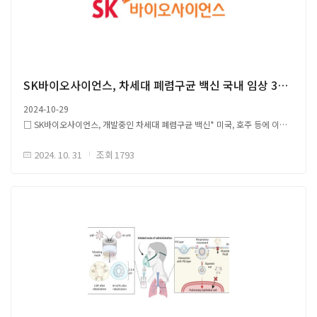
변이주 대응을 위하여 자체 개발 단백질 항원 백신 전환 예정 - 백신 예방 범위
확대, 면역항암 치료 백신 개발 도전 ○ 국내 mRNA 백신 기술 자립화 및
글로벌 시장 경쟁력 확보 - 백신 산업 발전의 핵심 발판으로 작용 - 신·변종
감염병 대응 및 차세대 백신 기술 상용화를 통한 백신 사업 전반적 성장 기대
SK바이오사이언스, 차세대 폐렴구균 백신 국내 임상 3상 시험 계획(IND) 신청
2024-10-29
□ SK바이오사이언스, 개발중인 차세대 폐렴구균 백신* 미국, 호주 등에 이어
국내 임상 3상 시험 계획 28일 국내 식약처 제출 * 사노피 공동 개발, 21가
원문 출처 Link
2024. 10. 31
조회
1793
폐렴구균 단백접합 백신 후보물질 'GBP410' ○ GBP140, 폐렴 및 침습성
질환을 일으키는 폐렴구균 피막 다당체에 특정 단백질을 접합해 만든 단백접합
백신 후보물질 - T세포 면역반응에 따른 면역원성 증가를 통한 예방효과 증대
- 현재 국제시장에 허가된 소아용 백신 중 가장 맣은 21종류 헐청형 포함 -
상용화될 경우, 침습성 폐렴구균 질환에 대해 20가 백신 대비 5~7% 높은 예방
범위 기대 ○ 생후 6주 이상~만 17세까지 영유아, 어린이 및 청소년 8천 명
대상 - GBP410 최대 4회 접종 (기초접종 3회, 추가접종 1회) - 기 허가
폐렴구균 백신의 면역원성 및 안정성 비교