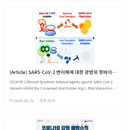
및 백혈구 수 유사 수치 확인, 조직 미손상 확인 - 혈액 검사 결과 간독성 또는
원문 출처 Link
전신 염증 징후 부재, 높은 안전성 확인 - ARDS(Acute respiratory distress
syndrome) 등 질환 모델로 부터 포-모세혈관 장벽 손상 확인, 전신 노출 증가
발생이 가능함에 따라 추가 연구 필요
□ IH-iLPX 연구개발 주요결과 요약 ○ 분무화 안정성, 폐 미세환경 적합성,
지질 이중층 및 PEG-free 구성 설계 - 기존 LNPs 보다 26.3배 높은 단백질
발현, 물리화학적 특성, mRNA 보호, 전사 효율 유지 - 폐 상피세포로 mRNA
효율적인 전달 가능, 다양한 폐 질환 치료를 위한 플랫폼 활용 기대
(Article) SARS-CoV-2 변이체에 대한 광범위 항바이러스제의 보존된 바이러스 단백질 Nsp1-RNA 상호작용 억제
원문 출처 Link
2024-08-12Broad-Spectrum Antiviral Agents against SARS-CoV-2
Variants Inhibit the Conserved Viral Protein Nsp1–RNA Interaction
□ 새로운 SARS-CoV-2의 항바이러스 표적, 비구조 단백질(non-structural
2024. 09. 23
조회
2070
protein, Nsp1) ○ SARS-CoV-2 변이체의 지속적인 출현은 코로나19 감염병
위협을 지속시킴 - 특히, 오미크론 하위 계통은 빠른 돌연변이 속도로 몇
달마다 새로운 하위 계통이 발생됨 - 기존 mRNA 백신 및 최근 BA.5 2가
부스터 mRNA 백신은 오미크론 변이 중화에 한계를 지니며, - SARS-CoV-
2는 다양한 치료제에 대한 내성으로 재 감염 위험이 높음 ○ 오미크론과 같이