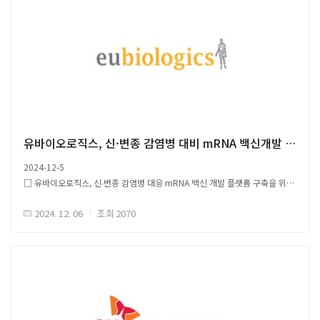
유바이오로직스, 신·변종 감염병 대비 mRNA 백신개발 킥오프
2024-12-5
□ 유바이오로직스, 신∙변종 감염병 대응 mRNA 백신 개발 플랫폼 구축을 위한
'mRNA 백신 개발 컨소시엄' 킥오프 개최 ○ (유바이오로직스) 컨소시엄 주도,
2024. 12. 06
조회
2070
백신 상용화 및 개발 책임 - (SML바이오팜) mRNA 및 지질나노입자(LNP)
플랫폼 기술, mRNA 항원 설계 기술 특허 보유 - (인벤티지랩)
안정적인 LNP 전달체 제조를 위한 GMP(의약품 제조 및 품질관리 기준) 환경
구축 및 협력 - (한국생명공학연구원, 서울대학교 수의과대학) 백신 연구 지원
및 효능 평가 ○ (2023.11월) 유바이오로직스, SML바이오팜 mRNA 백신 기술
이전 계약 체결 - mRNA 백신 개발 컨소시엄 초기 목표, COVID-19 변이주
대응 mRNA 백신 개발 - 신속 개발 백신 초기 대응 후, 주기적 접종 또는