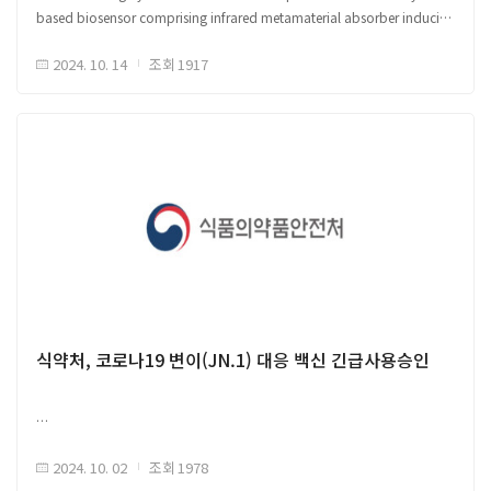
based biosensor comprising infrared metamaterial absorber inducing
기작을 통해 폐 장벽을 통과하여 순환함
strong coupling
□ IH-iLPX의 물리화학적 특성 ※ (IH-iLPX) Inhalation-optimized iLPX
2024. 10. 14
조회
1917
□ ('24.8.29일) 우리나라에서 최초로 개최되는 감염병혁신연합(CEPI) 이사회
흡입 기능 최적화된 iLPX ○ 기존 LNP보다 더 높은 안정성을 가짐, 분무화 후
개회사에서 CEPI의 미래 팬데믹 대비 노력 및 한국 기업에 대한 투자 확대 높이
LNP보다 2.9배 높은 단백질 발현 확인 (기존 LNP 구조는 분무화 중
평가 - 외교부 글로벌다자외교조정관 권기환 ※ 감염병혁신연합
불안정해짐) - 분무화 후에도 mRNA 무결성, 전사 효율 유지 (기존 LNP 전사
(CEPI, Coalition for Epidemic Preparedness Innovations) :
효율 대폭 감소) - Cryo-TEM이미지를 통해 호흡기 분무 치료 후에도 형태를
신종감염병 백신 개발 및 비축 등 재원 마련 목적으로 2017년 다보스 포럼
유지 확인 (기존 LNP 막 구조 완전 손상) ○ IH-iLPX는 mRNA를 안정적으로
계기로 출범한 글로벌 민관협력파트너십, 대한민국 백신 개발 관련 기업(기관)
보호하며, RNase 처리후에도 LNP보다 전사 효율 감소가 적음 - PS 캡슐화
에 4.1억불 이상 투자
현상으로 mRNA를 RNase로부터 보호, 폐 내 안정적 전달 가능
□ 한국 외교부 조태열 장관, CEPI 리처드 해쳇 대표 회담 ○ 감염병 및 팬데믹
□ 폐에서 흡입된 IH-iLPX 분포도 ○ IH-iLPX 흡입 후 폐 내에서만 단백질
가능성에 대응하기 위한 협력 방안 논의 - CEPI의 COVID-19 백신 개발 및
발현 관찰, 흡입 24시간 후 최대 발현 확인 - 폐 깊은 조직 내 고르게 분포됨,
공평한 백신 접근성 역할 인정 - 한국의 지속적인 국제 협력 지원 의사 확인
특히 폐포 및 기도 내 높은 mRNA 전달 효율 - 단일 세포 분석을 통해 폐
○ 한국 정부, CEPI에 추가로 1,800만 달러 지원 약속 - 100일 내 신종
상피세포에서 IH-iLPX가 LNP보다 많은 mRNA 전달 확인 ○ 폐 상피세포
감염병 발생 시 백신 개발과 접근성 강화 목표 - 한국의 총 지원금 5,100만
표적으로 다양한 폐 질환 치료 잠재려 확인, 질환 환경에 따라 조정 가능한
달러 도달
식약처, 코로나19 변이(JN.1) 대응 백신 긴급사용승인
플랫폼 ○ mRNA 및 화학 약물 동시 전달 가능성 확인, 수용성 약물 누수
문제로 최적화 필요
□ 흡입형 IH-iLPX의 폐 및 전신 생체 적합성 확인 ○ 자연 유래 성분 구성,
높은 생체 적합성, 중성 pH으로 독성 부재, 임상 적용 가능성 높음 - PEG가
부재 IH-iLPX 사용 시, 임상적 부작용(아나필락시스, 과민반응 등) 감소
2024. 10. 02
조회
1978
원문 출처 Link1 (외교부 보도자료), Link2 (CEPI)
가능 ○ 대조군 실험쥐 BAL(기관지폐포세척액) 비교, 염증성 사이토카인 농도